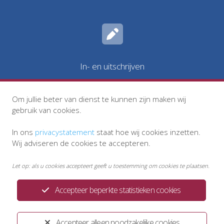
In- en uitschrijven
Om jullie beter van dienst te kunnen zijn maken wij
gebruik van cookies.
In ons
privacystatement
staat hoe wij cookies inzetten.
Wij adviseren de cookies te accepteren.
Let op: als u cookies accepteert geeft u toestemming om cookies te plaatsen.
Accepteer beperkte statistieken cookies
Privacystatement
Disclaimer
Klachtenregeling
Huisregels
Accepteer alleen noodzakelijke cookies