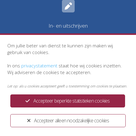
In- en uitschrijven
Om jullie beter van dienst te kunnen zijn maken wij
gebruik van cookies.
In ons
privacystatement
staat hoe wij cookies inzetten.
Wij adviseren de cookies te accepteren.
Let op: als u cookies accepteert geeft u toestemming om cookies te plaatsen.
Accepteer beperkte statistieken cookies
Privacystatement
Disclaimer
Klachtenregeling
Huisregels
Accepteer alleen noodzakelijke cookies
Ontwikkeld door:
Yardzorgsites.nl