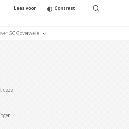
Lees voor
Contrast
Over GC Goverwelle
et deze
tingen