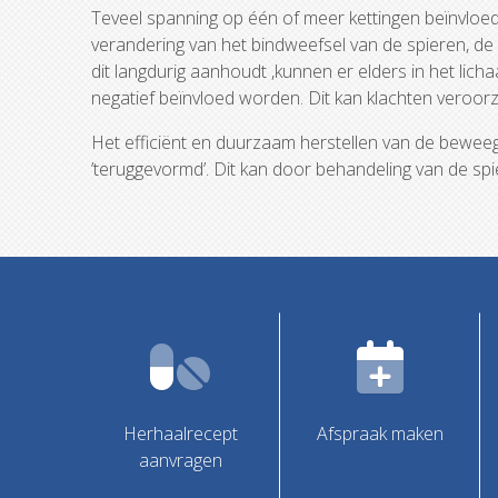
Teveel spanning op één of meer kettingen beïnvloedt
verandering van het bindweefsel van de spieren, d
dit langdurig aanhoudt ,kunnen er elders in het li
negatief beïnvloed worden. Dit kan klachten veroor
Het efficiënt en duurzaam herstellen van de beweegl
’teruggevormd’. Dit kan door behandeling van de sp
Herhaalrecept
Afspraak maken
aanvragen