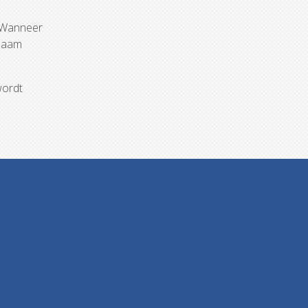
. Wanneer
chaam
wordt