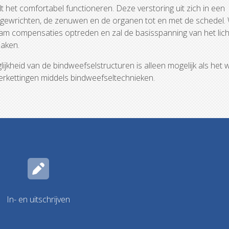
 het comfortabel functioneren. Deze verstoring uit zich in een
e gewrichten, de zenuwen en de organen tot en met de schedel
chaam compensaties optreden en zal de basisspanning van het li
zaken.
ijkheid van de bindweefselstructuren is alleen mogelijk als het 
ierkettingen middels bindweefseltechnieken.
In- en uitschrijven