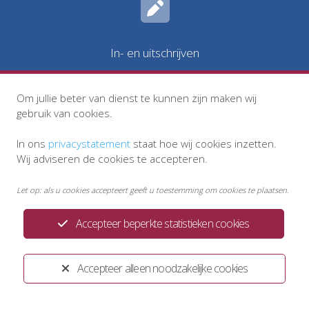
In- en uitschrijven
Om jullie beter van dienst te kunnen zijn maken wij
gebruik van cookies.
In ons
privacystatement
staat hoe wij cookies inzetten.
Wij adviseren de cookies te accepteren.
Let op: als u cookies accepteert geeft u toestemming om cookies te plaatsen.
Accepteer beperkte statistieken cookies
Privacystatement
Disclaimer
Klachtenregeling
Huisregels
Accepteer alleen noodzakelijke cookies