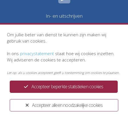
In- en uitschrijven
Om jullie beter van dienst te kunnen zijn maken wij
gebruik van cookies.
In ons
privacystatement
staat hoe wij cookies inzetten.
Wij adviseren de cookies te accepteren.
Let op: als u cookies accepteert geeft u toestemming om cookies te plaatsen.
Accepteer beperkte statistieken cookies
Privacystatement
Disclaimer
Klachtenregeling
Accepteer alleen noodzakelijke cookies
Huisregels