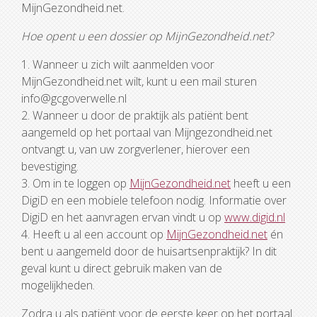
MijnGezondheid.net.
Hoe opent u een dossier op MijnGezondheid.net?
1. Wanneer u zich wilt aanmelden voor
MijnGezondheid.net wilt, kunt u een mail sturen
info@gcgoverwelle.nl
2. Wanneer u door de praktijk als patiënt bent
aangemeld op het portaal van Mijngezondheid.net
ontvangt u, van uw zorgverlener, hierover een
bevestiging.
3. Om in te loggen op
MijnGezondheid.net
heeft u een
DigiD en een mobiele telefoon nodig. Informatie over
DigiD en het aanvragen ervan vindt u op
www.digid.nl
4. Heeft u al een account op
MijnGezondheid.net
én
bent u aangemeld door de huisartsenpraktijk? In dit
geval kunt u direct gebruik maken van de
mogelijkheden.
Zodra u als patiënt voor de eerste keer op het portaal